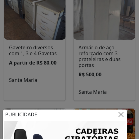
Gaveteiro diversos
Armário de aço
com 1, 3 e 4 Gavetas
reforçado com 3
prateleiras e duas
A partir de R$ 80,00
portas
R$ 500,00
Santa Maria
Santa Maria
PUBLICIDADE