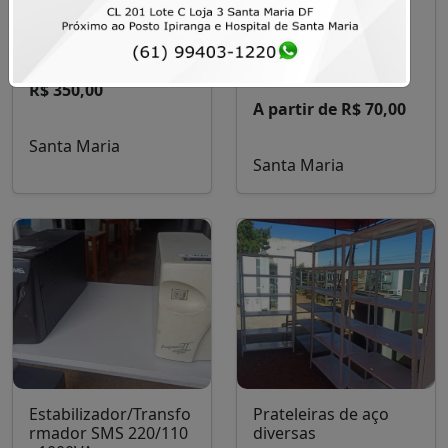
Prateleira de Aço
Cadeiras fixas e
Reforçada 2m x 92cm
giratórias diversas
– Excelente Estado
para estudo ou
trabalho
R$ 350,00
A partir de R$ 70,00
Santa Maria
Santa Maria
Estabilizador/Transfo
Prateleiras de aço
rmador SMS 220/110
diversas