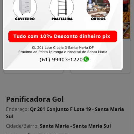
Kit Festa 02
Kit Festa 01
R$ 199,00
R$ 149,00
Santa Maria
Santa Maria
Panificadora Gol
Endereço:
Qr 201 Conjunto F Lote 19 - Santa Maria
Sul
Cidade/Bairro:
Santa Maria - Santa Maria Sul