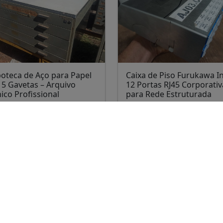
oteca de Aço para Papel
Caixa de Piso Furukawa I
 5 Gavetas – Arquivo
12 Portas RJ45 Corporativ
ico Profissional
para Rede Estruturada
.000,00
R$ 200,00
ta Maria
Santa Maria