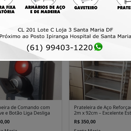
ário de Madeira com 2
Quadro Branco 160 x 105
as e 3 Prateleiras
R$ 70,00
uláveis
Santa Maria
430,00
ta Maria
oeira de Comando com
Prateleira de Aço Reforç
e e Botão Liga Desliga
2m x 92cm – Excelente Es
60,00
R$ 350,00
ta Maria
Santa Maria