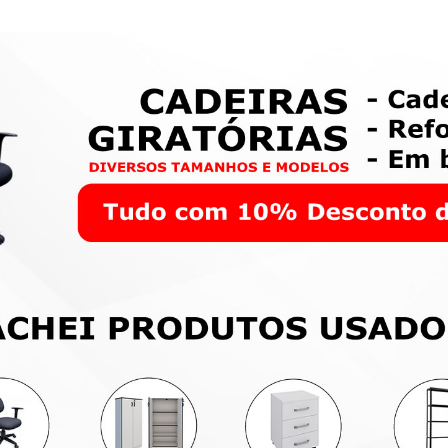
ário de Aço com 2 Portas
Protetor Facial Transpare
Correr
R$ 10,00
900,00
Santa Maria
ta Maria