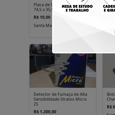
Placa de Isolamento Acústico
Arm
74,5 x 35,5 cm
Port
Reg
R$ 10,00
R$ 
Santa Maria
San
Detector de Fumaça de Alta
Bot
Sensibilidade Stratos Micra
Chav
25
R$ 
R$ 1.200,00
San