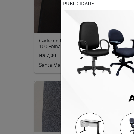
PUBLICIDADE
Caderno Brochura Capa Dura
Arm
100 Folhas
de 
R$ 7,00
R$ 
Santa Maria
San