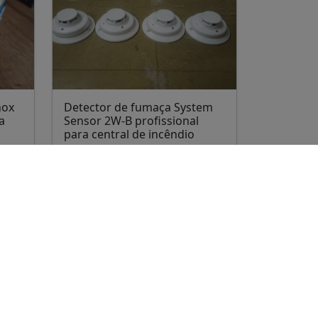
nox
Detector de fumaça System
a
Sensor 2W-B profissional
para central de incêndio
R$ 200,00
Santa Maria