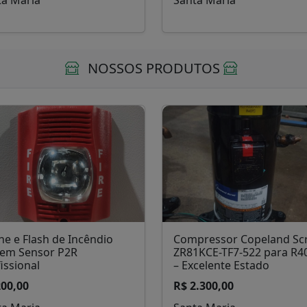
NOSSOS PRODUTOS
ne e Flash de Incêndio
Compressor Copeland Scr
tem Sensor P2R
ZR81KCE-TF7-522 para R4
issional
– Excelente Estado
200,00
R$ 2.300,00