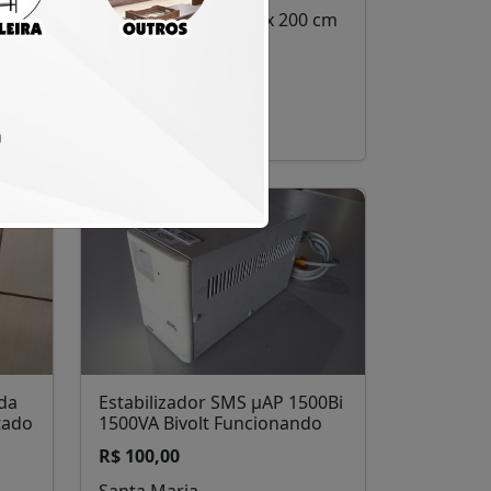
 cm
Quadro Branco 120 x 200 cm
R$ 120,00
Santa Maria
ada
Estabilizador SMS µAP 1500Bi
tado
1500VA Bivolt Funcionando
R$ 100,00
Santa Maria