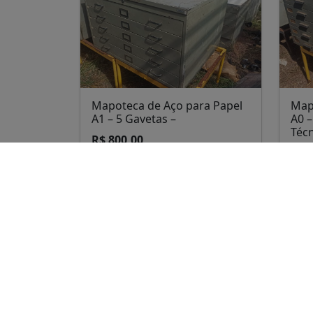
Mapoteca de Aço para Papel
Map
A1 – 5 Gavetas –
A0 –
Técn
R$ 800,00
R$ 1
Santa Maria
San