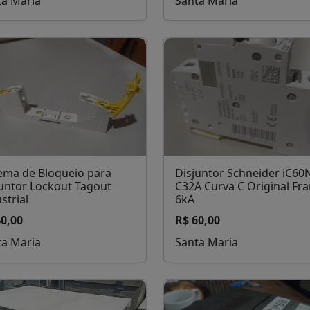
ta Maria
Santa Maria
tema de Bloqueio para
Disjuntor Schneider iC60
juntor Lockout Tagout
C32A Curva C Original Fr
strial
6kA
40,00
R$ 60,00
ta Maria
Santa Maria