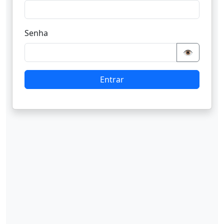
Senha
👁️
Entrar